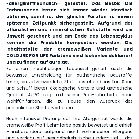
«allergikerfreundlich» getestet. Das Beste: Die
Farbnuancen lassen sich immer wieder identisch
abtönen, somit ist der gleiche Farbton zu einem
späteren Zeitpunkt sichergestellt. Aufgrund der
pflanzlichen und mineralischen Rohstoffe wird die
Umwelt geschont und am Ende des Lebenszyklus
können die Produkte kompostiert werden. Die
Inhaltsstoffe der cremeweißen Variante und
COLOURS FOR LIFE Farbtöne sind lückenlos deklariert
und zu finden auf auro.de.
Zu einem nachhaltigen Lebensstil gehört auch die
bewusste Entscheidung für authentische Baustoffe.
Lehm, ein vielverwendeter Stoff, bestehend aus Ton, Sand
und Schluff bietet ökologische Vorteile und ästhetische
Qualität. AURO zeigt mit seiner Profi-Lehmfarbe neue
Wohlfühlfarben, die zu Hause den Ausdruck des
persönlichen Stils hervorheben.
Nach intensiver Prüfung auf ihre Allergenität wurde die
cremeweiße Profi-Lehmfarbe positiv bewertet und erhielt
– insbesondere aufgrund nicht vorhandener Allergene
und Verzicht auf gesundheitskritische Bindemittel – das