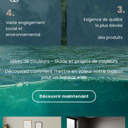
3.
4.
Exigence de qualité
Vaste engagement
la plus élevée
social et
environnemental
des produits
Idées de couleurs – Guide et projets de couleurs
Nos substances végétales – origine et utilisation.
Découvrez comment mettre en valeur votre maison
Laissez-vous emporter dans le monde des matières
pour un habitat sain.
premières végétales naturelles.
Découvrir maintenant
Vers la connaissance des matières premières