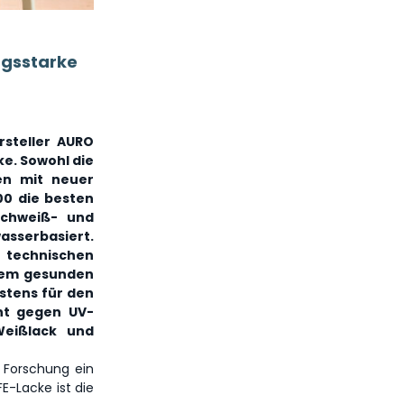
ungsstarke
rsteller AURO
ke. Sowohl die
en mit neuer
00 die besten
Schweiß- und
asserbasiert.
n technischen
nem gesunden
stens für den
ent gegen UV-
Weißlack und
 Forschung ein
E-Lacke ist die