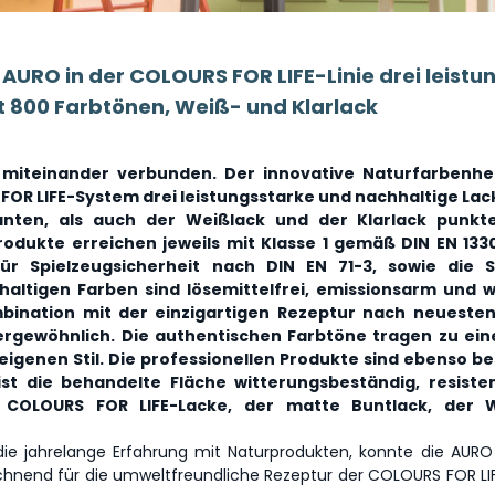
r AURO in der COLOURS FOR LIFE-Linie drei leist
st 800 Farbtönen, Weiß- und Klarlack
 miteinander verbunden. Der innovative Naturfarbenhe
S FOR LIFE-System drei leistungsstarke und nachhaltige Lac
anten, als auch der Weißlack und der Klarlack punkt
Produkte erreichen jeweils mit Klasse 1 gemäß DIN EN 133
r Spielzeugsicherheit nach DIN EN 71-3, sowie die 
haltigen Farben sind lösemittelfrei, emissionsarm und w
mbination mit der einzigartigen Rezeptur nach neueste
rgewöhnlich. Die authentischen Farbtöne tragen zu ei
genen Stil. Die professionellen Produkte sind ebenso be
ist die behandelte Fläche witterungsbeständig, resist
r COLOURS FOR LIFE-Lacke, der matte Buntlack, der 
ie jahrelange Erfahrung mit Naturprodukten, konnte die AURO
chnend für die umweltfreundliche Rezeptur der COLOURS FOR LIF