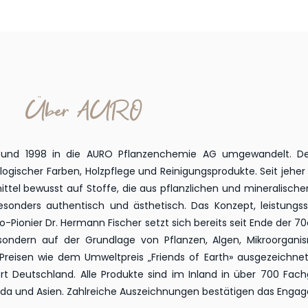
Über AURO
d 1998 in die AURO Pflanzenchemie AG umgewandelt. Der Si
logischer Farben, Holzpflege und Reinigungsprodukte. Seit jehe
ttel bewusst auf Stoffe, die aus pflanzlichen und mineralische
sonders authentisch und ästhetisch. Das Konzept, leistung
ko-Pionier Dr. Hermann Fischer setzt sich bereits seit Ende der 
s, sondern auf der Grundlage von Pflanzen, Algen, Mikroorgan
 Preisen wie dem Umweltpreis „Friends of Earth» ausgezeich
 Deutschland. Alle Produkte sind im Inland in über 700 Fachg
nada und Asien. Zahlreiche Auszeichnungen bestätigen das Enga