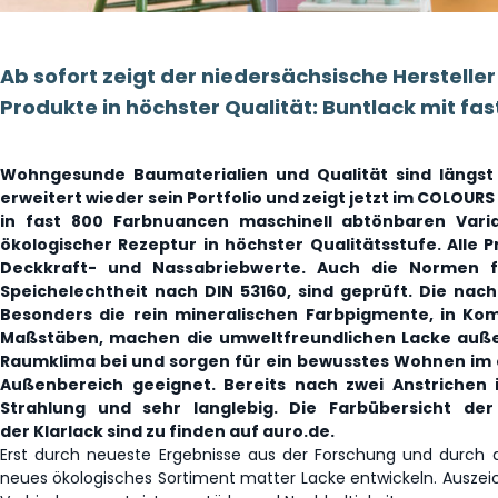
Ab sofort zeigt der niedersächsische Herstelle
Produkte in höchster Qualität: Buntlack mit fa
Wohngesunde Baumaterialien und Qualität sind längst
erweitert wieder sein Portfolio und zeigt jetzt im COLOUR
in fast 800 Farbnuancen maschinell abtönbaren Vari
ökologischer Rezeptur in höchster Qualitätsstufe. Alle 
Deckkraft- und Nassabriebwerte. Auch die Normen fü
Speichelechtheit nach DIN 53160, sind geprüft. Die nach
Besonders die rein mineralischen Farbpigmente, in Ko
Maßstäben, machen die umweltfreundlichen Lacke auße
Raumklima bei und sorgen für ein bewusstes Wohnen im ei
Außenbereich geeignet. Bereits nach zwei Anstrichen 
Strahlung und sehr langlebig. Die Farbübersicht de
der Klarlack sind zu finden auf auro.de.
Erst durch neueste Ergebnisse aus der Forschung und durch d
neues ökologisches Sortiment matter Lacke entwickeln. Auszei