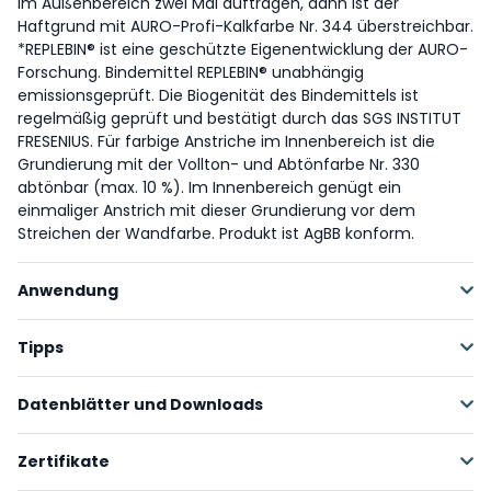
Im Außenbereich zwei Mal auftragen, dann ist der
Haftgrund mit AURO-Profi-Kalkfarbe Nr. 344 überstreichbar.
*REPLEBIN® ist eine geschützte Eigenentwicklung der AURO-
Forschung. Bindemittel REPLEBIN® unabhängig
emissionsgeprüft. Die Biogenität des Bindemittels ist
regelmäßig geprüft und bestätigt durch das SGS INSTITUT
FRESENIUS. Für farbige Anstriche im Innenbereich ist die
Grundierung mit der Vollton- und Abtönfarbe Nr. 330
abtönbar (max. 10 %). Im Innenbereich genügt ein
einmaliger Anstrich mit dieser Grundierung vor dem
Streichen der Wandfarbe. Produkt ist AgBB konform.
Anwendung
Im Innenbereich einmal, außen zweimal mit Pinsel oder
Tipps
Rolle gleichmäßig auftragen. Danach kann mit jedem
AURO-Putz oder jeder AURO-Wandfarbe beschichtet
Der Haftgrund ist auch in einer gekörnten Version
Datenblätter und Downloads
werden.
erhältlich. Ob der feine oder der gekörnte Haftgrund
verwendet wird, hängt von der gewünschten
Environmental Product Declaration (EPD) Übersicht DE
Zertifikate
Oberflächenstruktur ab.
Technisches Merkblatt