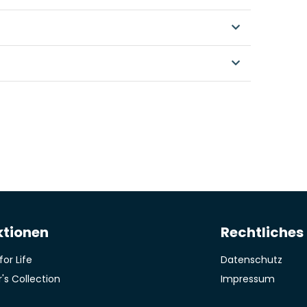
nd mit Wasser gut nachspülen, bis die Seife
fe
Reichweite / qm
trat, Weinessig, Eucalyptusöl Detergenzien VO: >30%
andere INCI: AQUA, POTASSIUM LINOLEATE, ALCOHOL
LYPTUS GLOBULUS LEAF OIL Weiterführende
haut.de/service/inci
ktionen
Rechtliches
for Life
Datenschutz
's Collection
Impressum