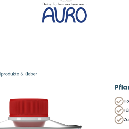
lprodukte & Kleber
Pfla
Ho
Fü
Zu