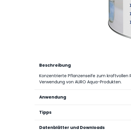
Beschreibung
Konzentrierte Pflanzenseife zum kraftvollen R
Verwendung von AURO Aqua-Produkten.
Anwendung
Vor Gebrauch gut aufschütteln. Zum Wische
Tipps
Wasser zugeben, z.B. 10 ml auf 5 l. Zur Wer
Produkten unverdünnt anwenden.
Zur Werkzeugreinigung Seife unverdünnt aufbr
Datenblätter und Downloads