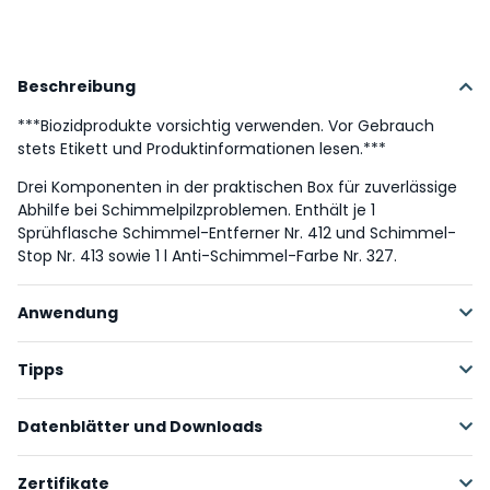
Beschreibung
***Biozidprodukte vorsichtig verwenden. Vor Gebrauch
stets Etikett und Produktinformationen lesen.***
Drei Komponenten in der praktischen Box für zuverlässige
Abhilfe bei Schimmelpilzproblemen. Enthält je 1
Sprühflasche Schimmel-Entferner Nr. 412 und Schimmel-
Stop Nr. 413 sowie 1 l Anti-Schimmel-Farbe Nr. 327.
Anwendung
Schimmelenferner, Schimmelstop und Anti-
Tipps
Schimmelfarbe gemäß Angaben auf den Etiketten
verarbeiten.
Bei Schimmelbefall ist neben der gründlichen Beseitigung
Datenblätter und Downloads
auch die Suche nach der Quelle des Befalls notwendig, um
künftige Beeinträchtigungen der Gesundheit sowie
Das Thema - Pur-san3
Zertifikate