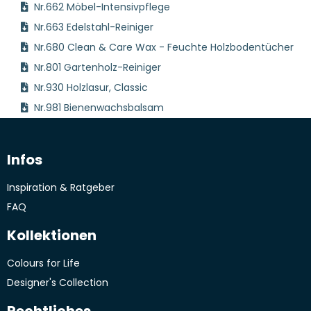
Nr.662 Möbel-Intensivpflege
Nr.663 Edelstahl-Reiniger
Nr.680 Clean & Care Wax - Feuchte Holzbodentücher
Nr.801 Gartenholz-Reiniger
Nr.930 Holzlasur, Classic
Nr.981 Bienenwachsbalsam
Infos
Inspiration & Ratgeber
FAQ
Kollektionen
Colours for Life
Designer's Collection
Rechtliches