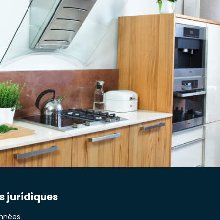
s juridiques
onnées