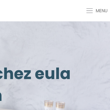
MENU
chez eula
n