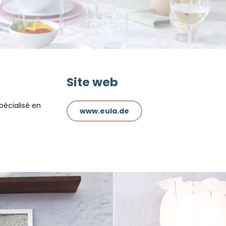
Site web
écialisé en
www.eula.de