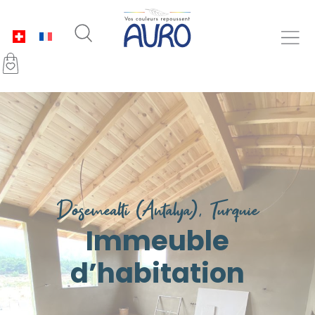
Dösemealti (Antalya), Turquie
Immeuble
d’habitation