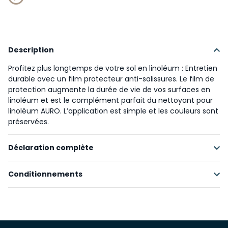
Description
Profitez plus longtemps de votre sol en linoléum : Entretien
durable avec un film protecteur anti-salissures. Le film de
protection augmente la durée de vie de vos surfaces en
linoléum et est le complément parfait du nettoyant pour
linoléum AURO. L’application est simple et les couleurs sont
préservées.
Déclaration complète
Conditionnements
Matières premières renouvelables
Matières premières transformées
Matières minérales
Conditionnement / litre
Rendement / m²
Matières synthétiques
0,5 L