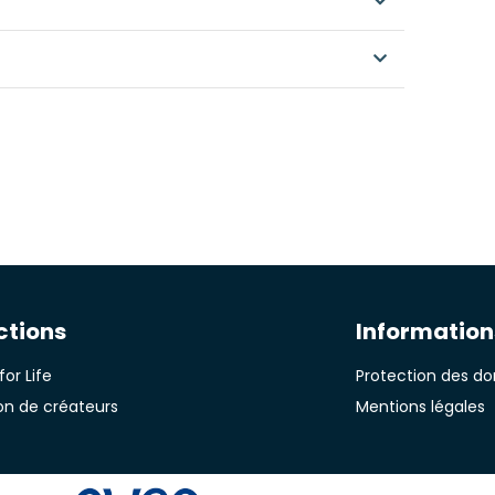
elables
formées
Rendement / m²
, pigments minéraux, acides gras, siccatifs (sans
ctions
Information
for Life
Protection des d
on de créateurs
Mentions légales