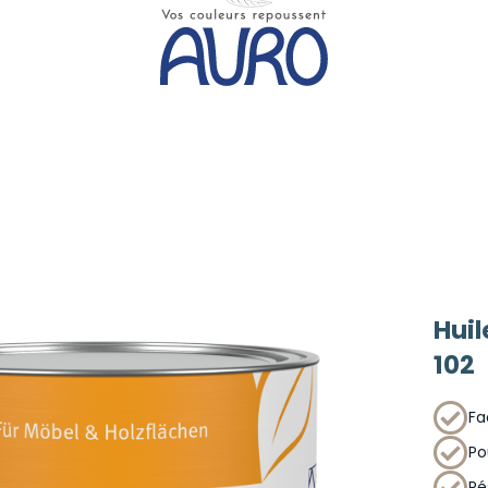
Huil
102
Fac
Po
Ré