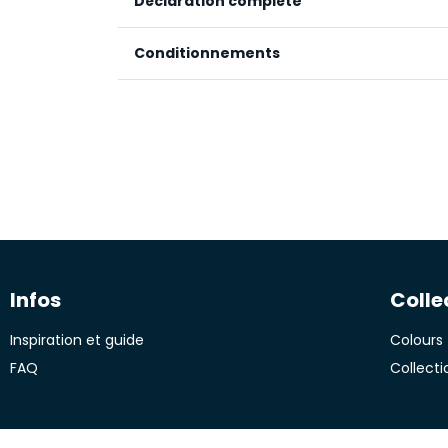
Déclaration complète
Conditionnements
Matières premières renouv
Matières premières trans
Matières minérales
Conditionnement / litre
Matières synthétiques
0,75 L
Huile de bois, huile de lin, terpènes d’orange
cobalt), acide silicique, lécithine.
Infos
Colle
Inspiration et guide
Colours 
FAQ
Collecti