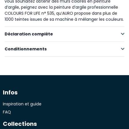
vous souhaitez obtenir des murs colorés en peinture
d’argile, peignez avec la peinture d’argile professionnelle
COLOURS FOR LIFE n° 535, qu’AURO propose dans plus de
1000 teintes issues de sa machine à mélanger les couleurs.
Déclaration complète
Conditionnements
Matières premières renouvelables
Matières premières transformées
Matières minérales
Conditionnement / litre
Rendement / m²
Matières synthétiques
1 L
Eau, argile, charges minérales, dioxyde de titane, Replebin®,
cellulose, agents tensioactifs à base d’huile de ricin et de
Infos
2,5 L
colza, ammoniaque.
Inspiration et guide
10 L
FAQ
Collections